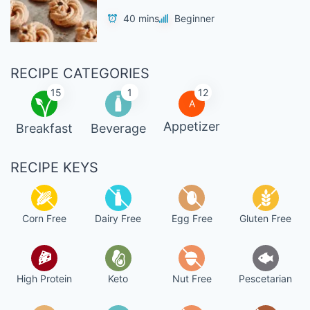
40 mins
Beginner
RECIPE CATEGORIES
15
1
12
A
Appetizer
Breakfast
Beverage
RECIPE KEYS
Corn Free
Dairy Free
Egg Free
Gluten Free
High Protein
Keto
Nut Free
Pescetarian