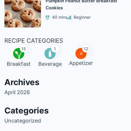
Pumpkin Peanut Butter Breakfast
Cookies
40 mins
Beginner
RECIPE CATEGORIES
15
1
12
A
Appetizer
Breakfast
Beverage
Archives
April 2026
Categories
Uncategorized