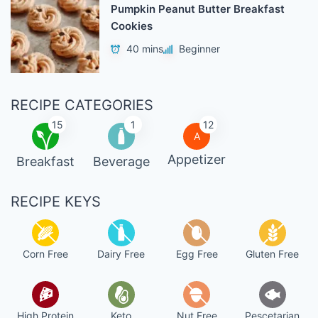
Pumpkin Peanut Butter Breakfast
Cookies
40 mins
Beginner
RECIPE CATEGORIES
15
1
12
A
Appetizer
Breakfast
Beverage
RECIPE KEYS
Corn Free
Dairy Free
Egg Free
Gluten Free
High Protein
Keto
Nut Free
Pescetarian