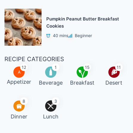
Pumpkin Peanut Butter Breakfast
Cookies
40 mins
Beginner
RECIPE CATEGORIES
12
1
15
11
A
Appetizer
Beverage
Breakfast
Desert
8
3
Dinner
Lunch