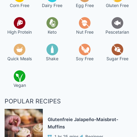
Corn Free
Dairy Free
Egg Free
Gluten Free
High Protein
Keto
Nut Free
Pescetarian
Quick Meals
Shake
Soy Free
Sugar Free
Vegan
POPULAR RECIPES
Glutenfreie Jalapeño-Maisbrot-
Muffins
1 hr 25 mins
Beginner