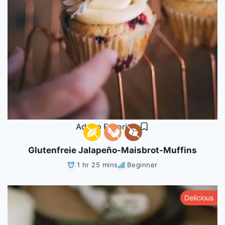
Add to Favorites
Glutenfreie Jalapeño-Maisbrot-Muffins
1 hr 25 mins
Beginner
Delicious