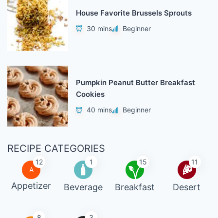
House Favorite Brussels Sprouts
30 mins
Beginner
Pumpkin Peanut Butter Breakfast
Cookies
40 mins
Beginner
RECIPE CATEGORIES
12
1
15
11
A
Appetizer
Beverage
Breakfast
Desert
8
3