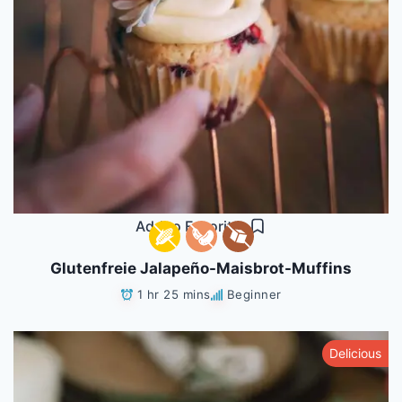
Add to Favorites
Glutenfreie Jalapeño-Maisbrot-Muffins
1 hr 25 mins
Beginner
Delicious