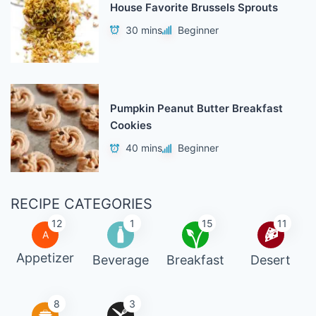
House Favorite Brussels Sprouts
30 mins
Beginner
Pumpkin Peanut Butter Breakfast
Cookies
40 mins
Beginner
RECIPE CATEGORIES
12
1
15
11
A
Appetizer
Beverage
Breakfast
Desert
8
3