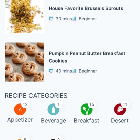
House Favorite Brussels Sprouts
30 mins
Beginner
Pumpkin Peanut Butter Breakfast
Cookies
40 mins
Beginner
RECIPE CATEGORIES
12
1
15
11
A
Appetizer
Beverage
Breakfast
Desert
8
3